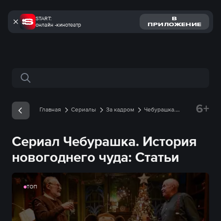
START:
В
онлайн -кинотеатр
ПРИЛОЖЕНИЕ
Поиск по сайту
6+
Главная
Сериалы
За кадром
Чебурашка.
История новогоднего чуда
Статьи
Сериал Чебурашка. История
новогоднего чуда: Статьи
ТОП