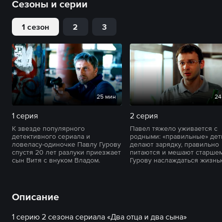
Сезоны и серии
1 сезон
2
3
25 мин
24
1 серия
2 серия
К звезде популярного
Павел тяжело уживается с
детективного сериала и
родными: «правильные» дет
ловеласу-одиночке Павлу Гурову
делают зарядку, правильно
спустя 20 лет разлуки приезжает
питаются и мешают старше
сын Витя с внуком Владом.
Гурову наслаждаться жизнь
Описание
1 серию 2 сезона сериала «Два отца и два сына»