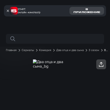
START:
В
онлайн -кинотеатр
ПРИЛОЖЕНИЕ
Поиск по сайту
Главная
Сериалы
Комедия
Два отца и два сына
3 сезон
8
серия онлайн