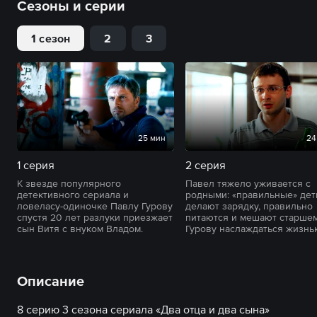
Сезоны и серии
1 сезон
2
3
25 мин
24
1 серия
2 серия
К звезде популярного
Павел тяжело уживается с
детективного сериала и
родными: «правильные» дет
ловеласу-одиночке Павлу Гурову
делают зарядку, правильно
спустя 20 лет разлуки приезжает
питаются и мешают старше
сын Витя с внуком Владом.
Гурову наслаждаться жизнь
Описание
8 серию 3 сезона сериала «Два отца и два сына»