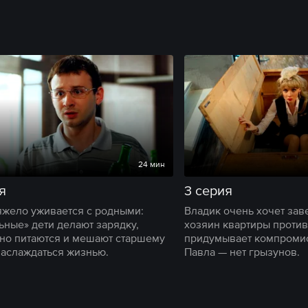
24 мин
я
3 серия
яжело уживается с родными:
Владик очень хочет заве
ьные» дети делают зарядку,
хозяин квартиры против
но питаются и мешают старшему
придумывает компромис
наслаждаться жизнью.
Павла — нет грызунов.