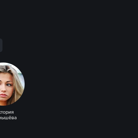
ктория
нышёва