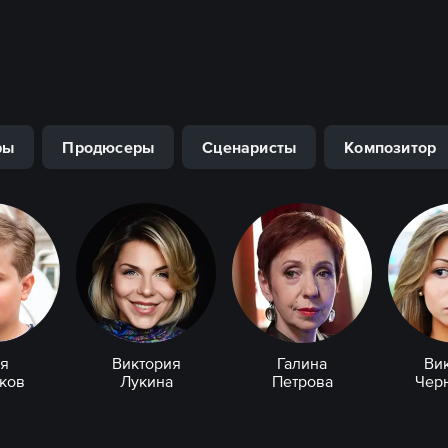
ры
Продюсеры
Сценаристы
Композитор
я
Виктория
Галина
Ви
ков
Лукина
Петрова
Чер