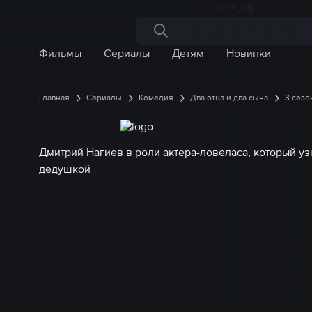
Поиск по сайту
Фильмы
Сериалы
Детям
Новинки
Главная
Сериалы
Комедия
Два отца и два сына
3 сезо
Дмитрий Нагиев в роли актера-ловеласа, который узн
дедушкой