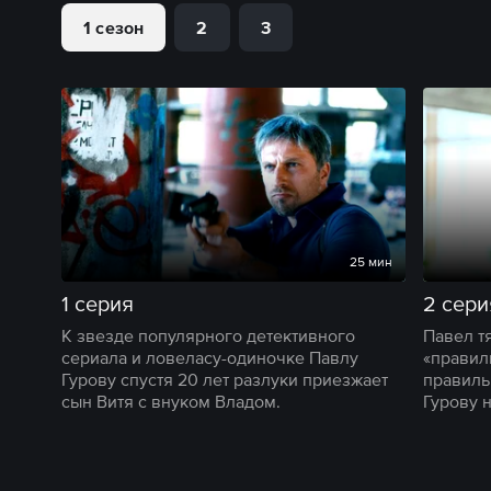
1 сезон
2
3
25 мин
1 серия
2 сери
К звезде популярного детективного
Павел т
сериала и ловеласу-одиночке Павлу
«правил
Гурову спустя 20 лет разлуки приезжает
правиль
сын Витя с внуком Владом.
Гурову 