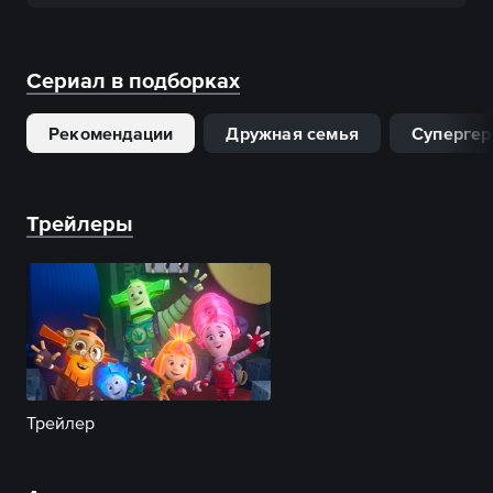
Сериал в подборках
Рекомендации
Дружная семья
Супергер
Трейлеры
Трейлер