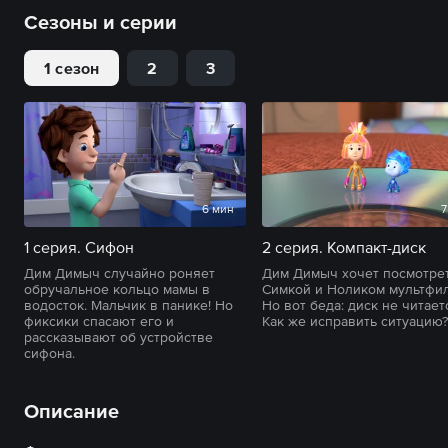
Сезоны и серии
1 сезон
2
3
6 мин
7
1 серия. Сифон
2 серия. Компакт-диск
Дим Димыч случайно роняет
Дим Димыч хочет посмотрет
обручальное кольцо мамы в
Симкой и Ноликом мультфил
водосток. Мальчик в панике! Но
Но вот беда: диск не читает
фиксики спасают его и
Как же исправить ситуацию?
рассказывают об устройстве
сифона.
Описание