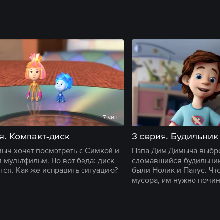
7 мин
я. Компакт-диск
3 серия. Будильник
ыч хочет посмотреть с Симкой и
Папа Дим Димыча выбр
 мультфильм. Но вот беда: диск
сломавшийся будильник.
тся. Как же исправить ситуацию?
были Нолик и Папус. Чт
мусора, им нужно почин