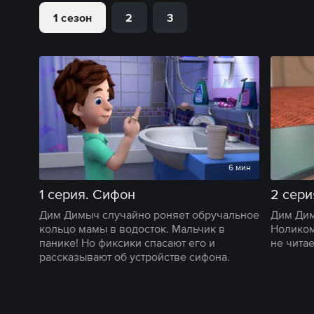
1 сезон
2
3
6 мин
1 серия. Сифон
2 сери
Дим Димыч случайно роняет обручальное
Дим Дим
кольцо мамы в водосток. Мальчик в
Ноликом
панике! Но фиксики спасают его и
не читае
рассказывают об устройстве сифона.