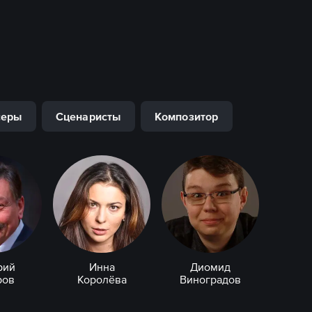
серы
Сценаристы
Композитор
рий
Инна
Диомид
ров
Королёва
Виноградов