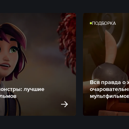
ПОДБОРКА
Вся правда о 
монстры: лучшие
очаровательн
ильмов
мультфильмо