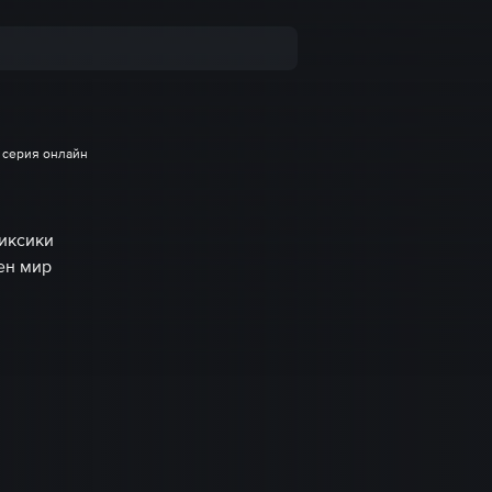
 серия онлайн
иксики
ен мир