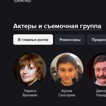
Трейлер
Актеры и съемочная группа
В главных ролях
Режиссеры
Продю
Лариса
Артем
Дмит
Брохман
Скосарев
Наза