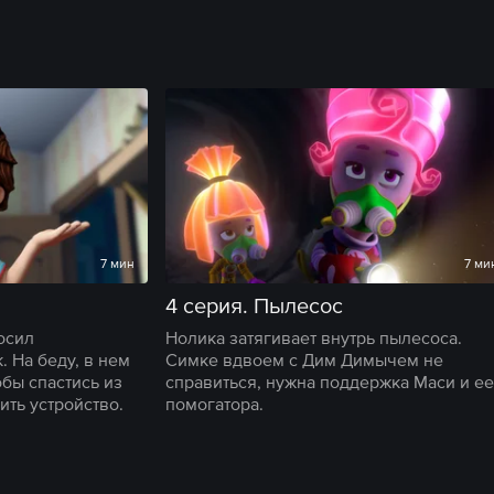
7 мин
7 ми
4 серия. Пылесос
осил
Нолика затягивает внутрь пылесоса.
 На беду, в нем
Симке вдвоем с Дим Димычем не
обы спастись из
справиться, нужна поддержка Маси и ее
ить устройство.
помогатора.