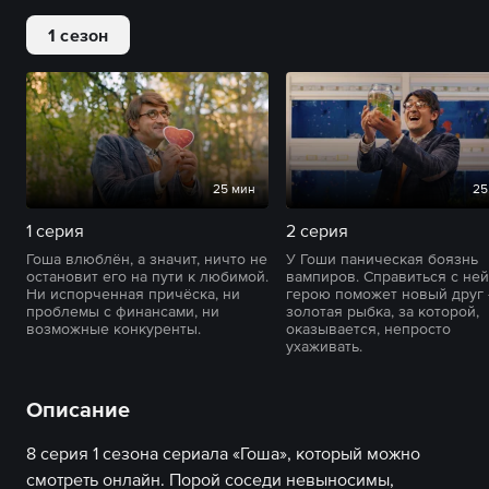
1 сезон
25 мин
25
1 серия
2 серия
Гоша влюблён, а значит, ничто не
У Гоши паническая боязнь
остановит его на пути к любимой.
вампиров. Справиться с ней
Ни испорченная причёска, ни
герою поможет новый друг
проблемы с финансами, ни
золотая рыбка, за которой,
возможные конкуренты.
оказывается, непросто
ухаживать.
Описание
8 серия 1 сезона сериала «Гоша», который можно
смотреть онлайн. Порой соседи невыносимы,