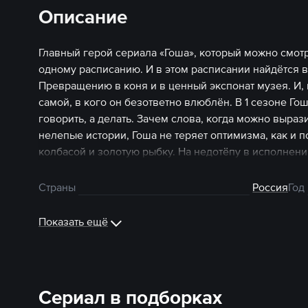
Описание
Главный герой сериала «Гоша», который можно смотр
одному расписанию. И в этом расписании найдётся 
Превращению в коня и в ценный экспонат музея. И,
самой, в кого он безответно влюблён. В 1 сезоне Го
говорить, а делать. Зачем слова, когда можно выраз
нелепые истории, Гоша не теряет оптимизма, как и 
колбасой и золотую рыбку. На недотёпу в исполнени
комика Мкртыча Арзуманяна невозможно злиться. Е
улыбка и природная обаятельность, которые помогут
Страны
Россия
Год
большом городе они случаются каждый день. Позна
героя и смотреть сериал «Гоша» можно онлайн.
Показать ещё
Сериал в подборках