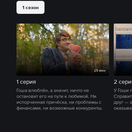
1 сезон
25 мин
1 серия
2 сери
Гоша влюблён, а значит, ничто не
У Гоши 
остановит его на пути к любимой. Ни
Справит
испорченная причёска, ни проблемы с
друг — з
финансами, ни возможные конкуренты.
оказыва