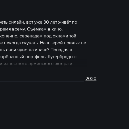
еть онлайн, вот уже 30 лет живёт по
время всему. Съёмкам в кино.
 конечно, серенадам под окнами той
ше некогда скучать. Наш герой привык не
ить свои чувства иначе? Попадая в
потрёпанный портфель, бутерброды с
и известного армянского актера и
го единственное оружие — застенчивая
 справиться с непростой ситуацией. А в
2020
комиться с правилами жизни главного