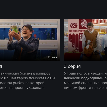
25 мин
я
3 серия
паническая боязнь вампиров.
У Гоши полоса неудач: 
ься с ней герою поможет новый
вакансий подходящей ра
олотая рыбка, за которой,
машиной сплошные проб
ется, непросто ухаживать.
личном фронте только 