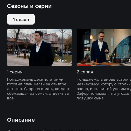
Сезоны и серии
1 сезон
46 мин
46
1 серия
2 серия
Гюльджемаль десятилетиями
Гюльджемаль вновь встреч
готовил план мести за отнятое
незнакомку, которую столкн
детство. Скоро его мать, когда-то
озеро, и ставит ей ультимат
сбежавшая из семьи, ответит за
Зафер понимает, что угодил
все.
ловушку сына.
Описание