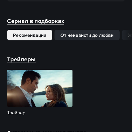
Сериал в подборках
Рекомендации
От ненависти до любви
Ж
Трейлеры
Трейлер