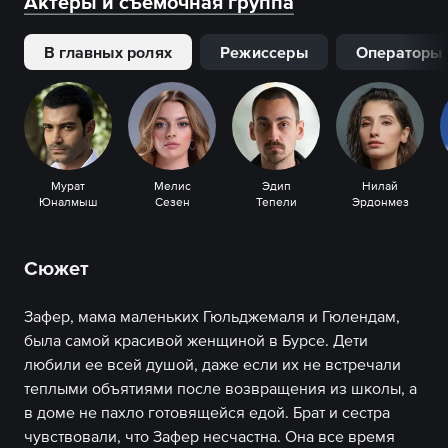
Актеры и съемочная группа
В главных ролях
Режиссеры
Операторы
Мурат
Мелис
Эдип
Нилай
Юналмыш
Сезен
Тепели
Эрдонмез
Сюжет
Зафер, мама маленьких Гюльджемаля и Гюлендам,
была самой красивой женщиной в Бурсе. Дети
любили ее всей душой, даже если их не встречали
теплыми объятиями после возвращения из школы, а
в доме не пахло готовящейся едой. Брат и сестра
чувствовали, что Зафер несчастна. Она все время