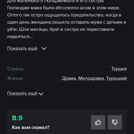
Для маленького Гюльджемаля и его сестры
Гюлендам мама была абсолютно всем в этом мире.
Оттого так остро ощущалось предательство, когда в
один день женщина решила оставить мужа с детьми и
уйти. Шли месяцы, брат и сестра не переставали
надеяться...
Показать ещё
Страны
Турция
Жанры
Драма
,
Мелодрама
,
Турецкий
Показать ещё
8.9
Как вам
сериал
?