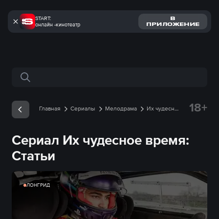
START:
В
онлайн -кинотеатр
ПРИЛОЖЕНИЕ
Поиск по сайту
18+
Главная
Сериалы
Мелодрама
Их чудесное
время
Статьи
Сериал Их чудесное время:
Статьи
ЛОНГРИД