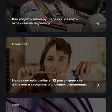
Как угодить геймеру: падения и взлеты
экранизаций видеоигр
ПОДБОРКА
Ненавижу тебя любить: 12 романтических
фильмов и сериалов о сложных отношениях
ТОП