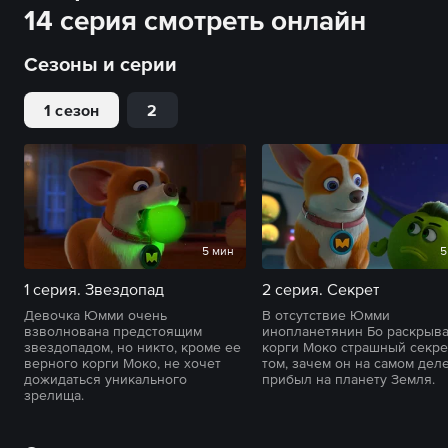
14 серия смотреть онлайн
Сезоны и серии
1 сезон
2
5 мин
5
1 серия. Звездопад
2 серия. Секрет
Девочка Юмми очень
В отсутствие Юмми
взволнована предстоящим
инопланетянин Бо раскрыв
звездопадом, но никто, кроме ее
корги Моко страшный секре
верного корги Моко, не хочет
том, зачем он на самом дел
дожидаться уникального
прибыл на планету Земля.
зрелища.