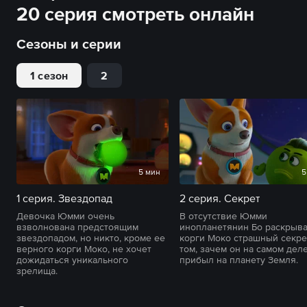
20 серия смотреть онлайн
Сезоны и серии
1 сезон
2
5 мин
5
1 серия. Звездопад
2 серия. Секрет
Девочка Юмми очень
В отсутствие Юмми
взволнована предстоящим
инопланетянин Бо раскрыв
звездопадом, но никто, кроме ее
корги Моко страшный секре
верного корги Моко, не хочет
том, зачем он на самом дел
дожидаться уникального
прибыл на планету Земля.
зрелища.