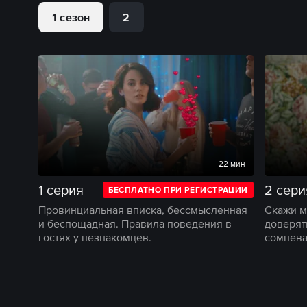
1 сезон
2
22 мин
1 серия
2 сери
БЕСПЛАТНО ПРИ РЕГИСТРАЦИИ
Провинциальная вписка, бессмысленная
Скажи мн
и беспощадная. Правила поведения в
доверять
гостях у незнакомцев.
сомнева