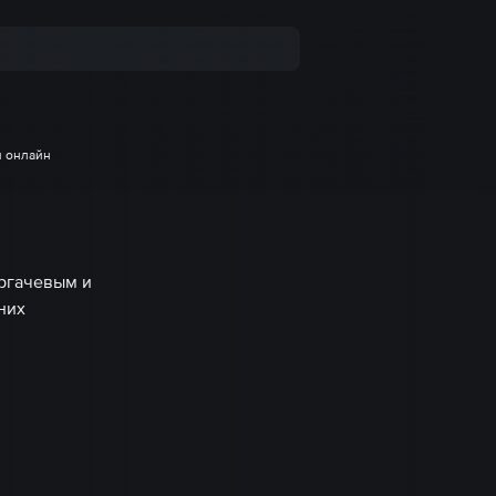
я онлайн
ергачевым и
них