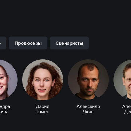
р
Продюсеры
Сценаристы
ндра
Дария
Александр
Але
кина
Гомес
Якин
Де