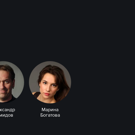
ксандр
Марина
мидов
Богатова