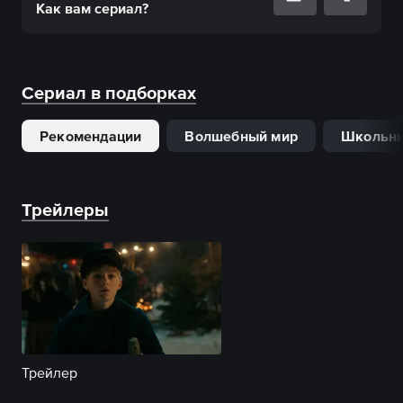
Как вам
сериал
?
Сериал в подборках
Рекомендации
Волшебный мир
Школьн
Трейлеры
Трейлер