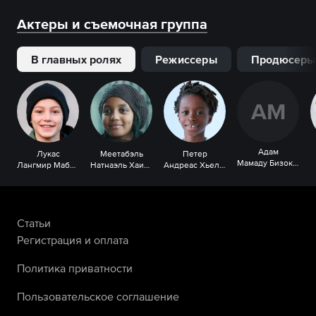
Актеры и съемочная группа
В главных ролях
Режиссеры
Продюсеры
А
М
Адам
Лукас
Меетабэль
Петер
Мамаду Бизокунда
Лангмир Мабин
Натнаэль Хаилу
Андреас Хьеллнес Мосенг
Статьи
Регистрация и оплата
Политика приватности
Пользовательское соглашение