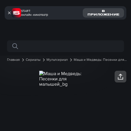
START:
В
онлайн -кинотеатр
ПРИЛОЖЕНИЕ
Поиск по сайту
Главная
Сериалы
Мультсериал
Маша и Медведь: Песенки для
малышей
1 сезон
8 серия онлайн