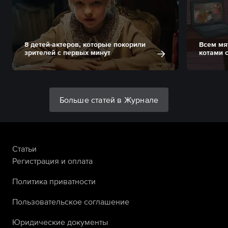
8 детей-актеров, которые покорили
Всем мя
зрителей с первых минут
котами 
Больше статей в Журнале
Статьи
Регистрация и оплата
Политика приватности
Пользовательское соглашение
Юридические документы