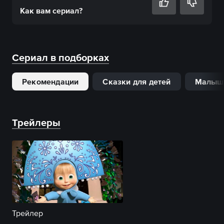
Как вам
сериал
?
Сериал в подборках
Рекомендации
Сказки для детей
Малыш
Трейлеры
Трейлер