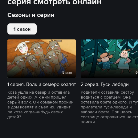
серия смотреть онлайн
Сезоны и серии
1 сезон
8 мин
6
1 серия. Волк и семеро козлят
2 серия. Гуси-лебеди
Коза ушла на базар и оставила
Родители оставили сестру
детей одних. А к ним пришел
водиться с братцем. Она
серый волк. Он обманом проник
оставила брата одного. И ту
в дом козлят и съел их. Увидит
прилетели гуси-лебеди и
ли коза когда-нибудь своих
забрали брата. Пришлось
детей?
сестрице отправиться на ег
поиски