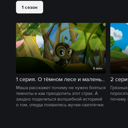
1 сезон
6 мин
1 серия. О тёмном лесе и маленьком жучке
Маша расскажет почему не нужно бояться
Грязных
темноты и как преодолеть этот страх. А
поросят
заодно поделиться волшебной историей
почему 
о том, откуда появились жучки-светлячки.