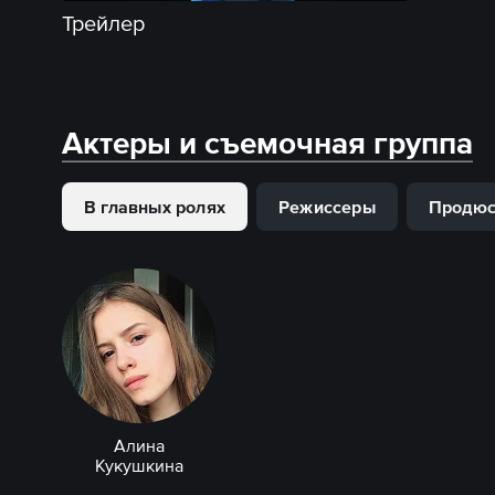
Трейлер
Актеры и съемочная группа
В главных ролях
Режиссеры
Продю
Алина
Кукушкина