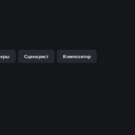
серы
Сценарист
Композитор