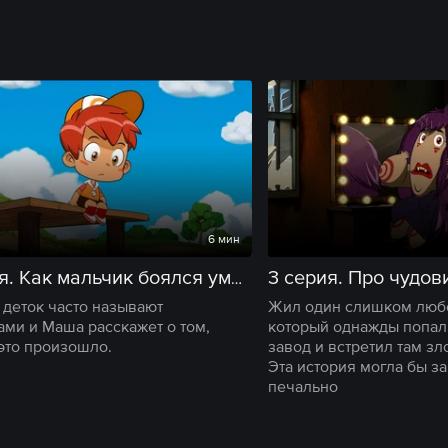
6 мин
3 серия. Про чудо
2 серия. Как мальчик боялся умываться
 деток часто называют
Жил один слишком люб
ами и Маша расскажет о том,
который однажды попал
это произошло.
завод и встретил там з
Эта история могла бы з
печально