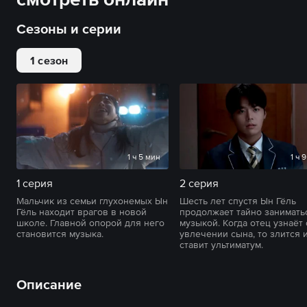
Сезоны и серии
1 сезон
1 ч 5 мин
1 ч 
1 серия
2 серия
Мальчик из семьи глухонемых Ын
Шесть лет спустя Ын Гёль
Гёль находит врагов в новой
продолжает тайно занимать
школе. Главной опорой для него
музыкой. Когда отец узнаёт
становится музыка.
увлечении сына, то злится 
ставит ультиматум.
Описание