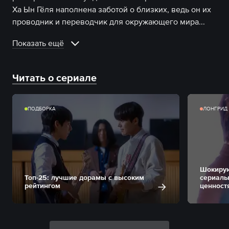
Ха Ын Гёля наполнена заботой о близких, ведь он их
проводник и переводчик для окружающего мира.
..
Показать ещё
Читать о сериале
ПОДБОРКА
ЛОНГРИД
Шокирую
Топ-25: лучшие дорамы с высоким
сериалы
рейтингом
ценност