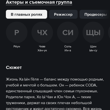
Актеры и съемочная группа
В главных ролях
Режиссер
Продюсеры
Р
Ч
Х
С
И
Щ
Ы
Рёун
Чхве
Соль
Щин
Хён-ук
Ин-а
Ын-су
Сюжет
Жизнь Ха Ын Гёля — баланс между помощью родным,
учебой и мечтой о большем. Он — ребенок CODA,
единственный слышащий член семьи глухонемых.
Родители парня, Хо Ы Чан и Юн Чон А, — тихие
труженики, держат на своих плечах небольшой
ресторанчик и живут достаточно скромно. Вся жизнь