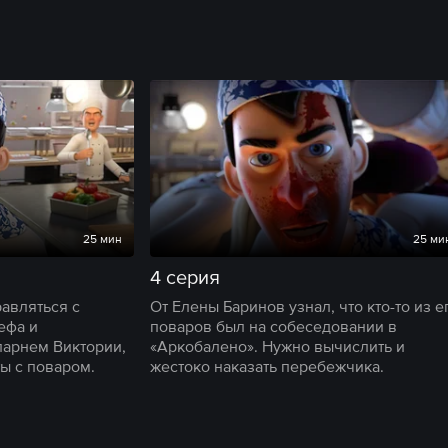
25 мин
25 ми
4 серия
авляться с
От Елены Баринов узнал, что кто-то из е
ефа и
поваров был на собеседовании в
арнем Виктории,
«Аркобалено». Нужно вычислить и
ы с поваром.
жестоко наказать перебежчика.