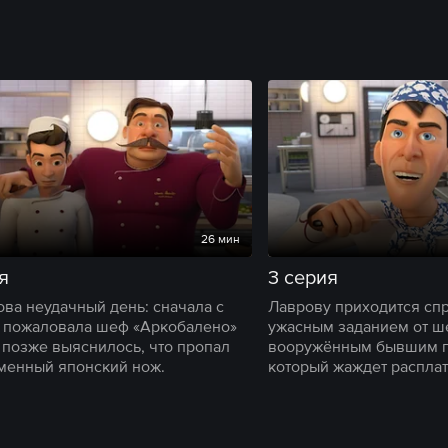
26 мин
я
3 серия
ова неудачный день: сначала с
Лаврову приходится спр
 пожаловала шеф «Аркобалено»
ужасным заданием от ш
а позже выяснилось, что пропал
вооружённым бывшим п
менный японский нож.
который жаждет расплат