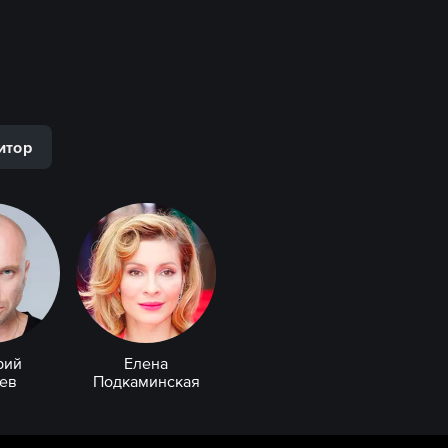
итор
рий
Елена
ев
Подкаминская