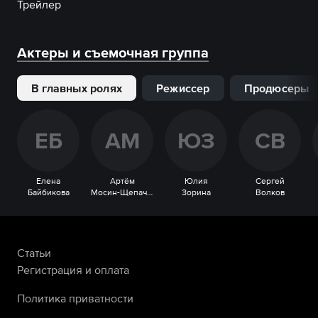
Трейлер
Актеры и съемочная группа
В главных ролях
Режиссер
Продюсеры
Е
Б
А
М
Ю
З
С
В
Елена
Артём
Юлия
Сергей
Байбикова
Мосин-Щепачёв
Зорина
Волков
Статьи
Регистрация и оплата
Политика приватности