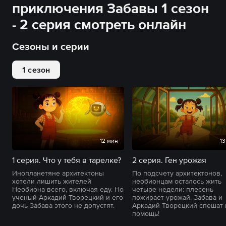
приключения Забавы 1 сезон
- 2 серия смотреть онлайн
Сезоны и серии
1 сезон
12 мин
13
1 серия. Что у тебя в тарелке?
2 серия. Ген урожая
Инопланетяне архитектоны
По подсчету архитектонов,
хотели лишить жителей
необионцам осталось жить
Необиона всего, включая еду. Но
четыре недели: плесень
ученый Аркадий Творецкий и его
пожирает урожай. Забава и
дочь Забава этого не допустят.
Аркадий Творецкий спешат 
помощь!