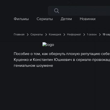
Поиск по сайту
Фильмы
Сериалы
Детям
Новинки
Главная
Сериалы
Комедия
Неформат
1 сезон
19 с
Пособие о том, как обернуть плохую репутацию себе
Куценко и Константин Юшкевич в сериале-провокац
гениальном шоумене