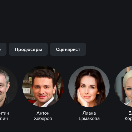
р
Продюсеры
Сценарист
нтин
Антон
Лиана
Е
вич
Хабаров
Ермакова
Ко