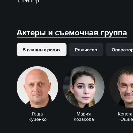
Трейлер
Актеры и съемочная группа
В главных ролях
Режиссер
Операто
Гоша
Мария
Конста
Куценко
Козакова
Юшке