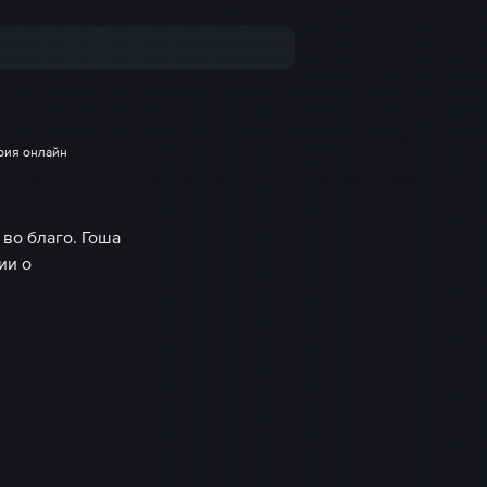
ерия онлайн
 во благо. Гоша
ии о