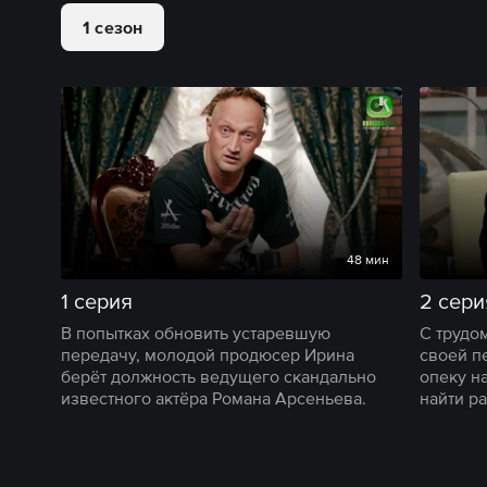
1 сезон
48 мин
1 серия
2 сери
В попытках обновить устаревшую
С трудо
передачу, молодой продюсер Ирина
своей п
берёт должность ведущего скандально
опеку н
известного актёра Романа Арсеньева.
найти ра