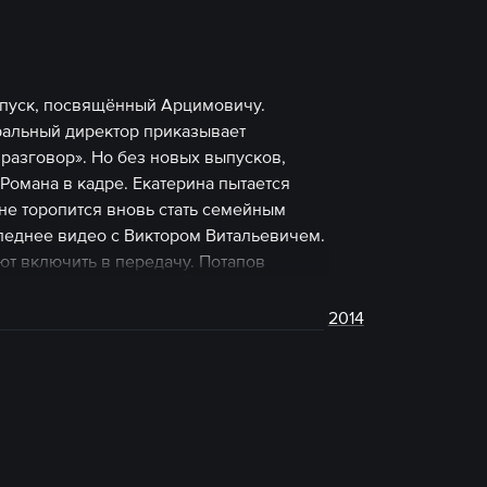
выпуск, посвящённый Арцимовичу.
ральный директор приказывает
азговор». Но без новых выпусков,
 Романа в кадре. Екатерина пытается
не торопится вновь стать семейным
еднее видео с Виктором Витальевичем.
т включить в передачу. Потапов
вный совет. Посмотреть сериал можно
2014