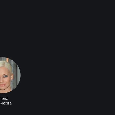
лена
рикова