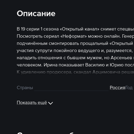
Описание
В 19 серии 1 сезона «Открытый канал» снимет спец
Посмотреть сериал «Неформат» можно онлайн. Гене
подчинённым смонтировать прощальный «Открытый р
участия супруги покойного ведущего и, разумеется,
наладить отношения с бывшем мужем, но Арсеньев 
человеком. Ирина показывает Василию и Юрию посл
К удивлению продюсера, скандал Арцимовича решаю
дерётся с Арсеньевым и неожиданно получает любо
онлайн.
Страны
Россия
Год
Показать ещё