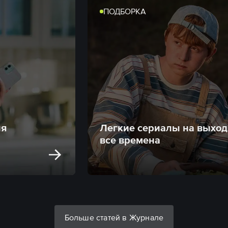
ПОДБОРКА
ня
Легкие сериалы на выход
все времена
Больше статей в Журнале