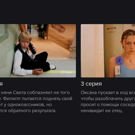
23 мин
я
3 серия
 няни Света соблазняет не того
Оксана пускает в ход вс
. Филипп пытается поднять свой
чтобы разоблачить друг
ет у одноклассников, но
просит о помощи соседа
тся обратного результата.
ненавидит ее отец.