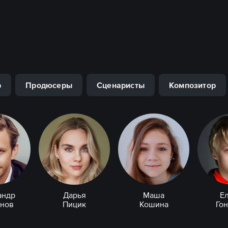
р
Продюсеры
Сценаристы
Композитор
андр
Дарья
Маша
Е
нов
Пицик
Кошина
Го