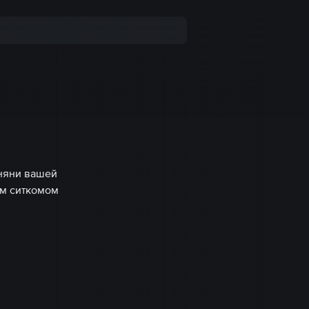
няни вашей
ым ситкомом