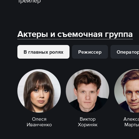
Трейлер
Актеры и съемочная группа
В главных ролях
Режиссер
Операто
Олеся
Виктор
Алекс
Иванченко
Хориняк
Марты