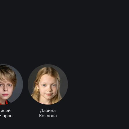
лисей
Дарина
нчаров
Козлова