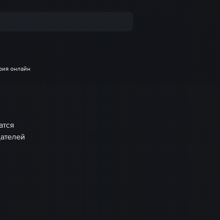
рия онлайн
атся
дателей