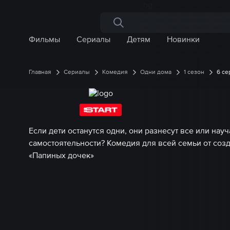
Поиск по сайту
Фильмы
Сериалы
Детям
Новинки
Главная
Сериалы
Комедия
Одни дома
1 сезон
6 се
Если дети останутся одни, они разнесут все или науч
самостоятельности? Комедия для всей семьи от соз
«Папиных дочек»