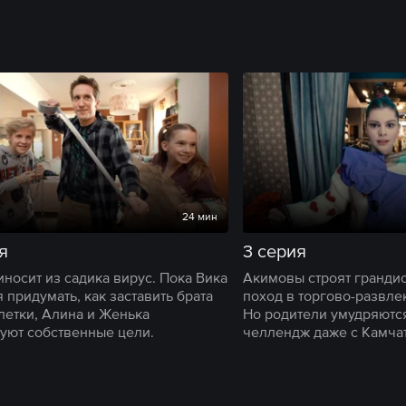
24 мин
я
3 серия
иносит из садика вирус. Пока Вика
Акимовы строят гранди
 придумать, как заставить брата
поход в торгово-развле
блетки, Алина и Женька
Но родители умудряютс
уют собственные цели.
челлендж даже с Камчат