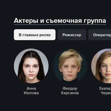
Актеры и съемочная группа
В главных ролях
Режиссер
Операто
Анна
Феодор
Екате
Изотова
Кирсанов
Черв