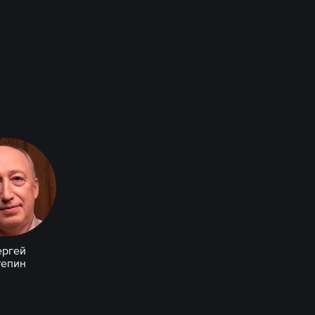
ергей
тепин