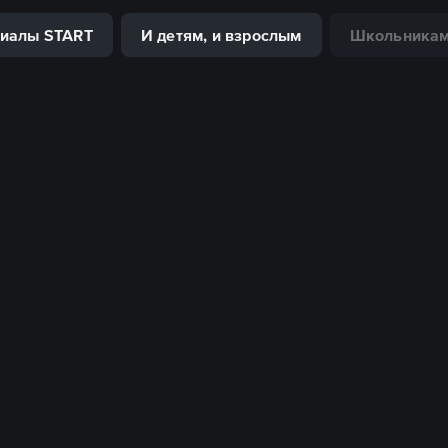
риалы START
И детям, и взрослым
Школьника