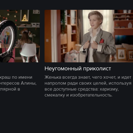
Неугомонный приколист
 краш по имени
Женька всегда знает, чего хочет, и идет
интересов Алины,
напролом ради своих целей, используя
улярной в
все доступные средства: харизму,
смекалку и изобретательность.