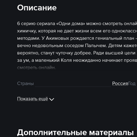
Описание
6 серию сериала «Одни дома» можно смотреть онла
химичку, которая не дает жизни всем его одноклас
методами. У Акимовых рождается гениальный план —
вечно недовольным соседом Палычем. Детям кажется
вероятно, станут чуточку добрее. Ради высшей цел
за ум, а маленький Коля неожиданно начинает проя
смотреть онлайн.
Страны
Россия
Год
Показать ещё
Дополнительные материалы