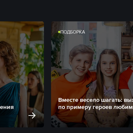
ПОДБОРКА
Вместе весело шагать: вы
шения
по примеру героев любим