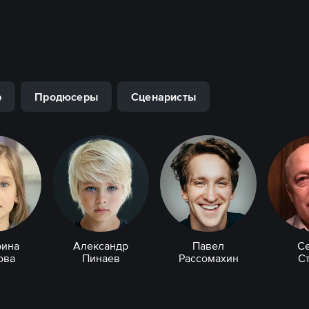
р
Продюсеры
Сценаристы
рина
Александр
Павел
С
ова
Пинаев
Рассомахин
С