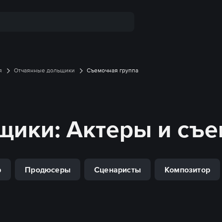
я
Отчаянные дольщики
Съемочная группа
щики
: Актеры и съ
р
Продюсеры
Сценаристы
Композитор