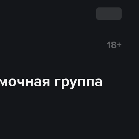
18+
емочная группа