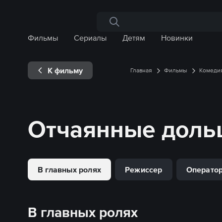
Поиск по сайту
Фильмы
Сериалы
Детям
Новинки
К фильму
Главная
Фильмы
Комеди
Отчаянные доль
В главных ролях
Режиссер
Операто
В главных ролях