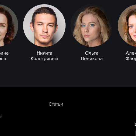
рина
Никита
Ольга
Але
ова
Кологривый
Веникова
Фло
Статьи
ы