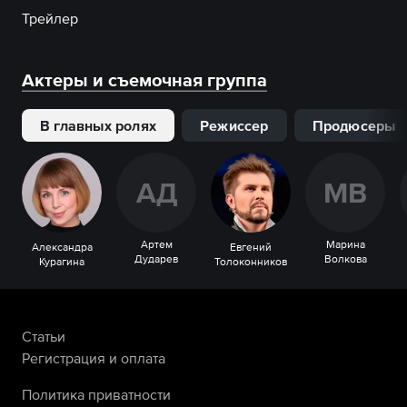
Трейлер
Актеры и съемочная группа
В главных ролях
Режиссер
Продюсеры
А
Д
М
В
Артем
Марина
Александра
Евгений
Дударев
Волкова
Курагина
Толоконников
Статьи
Регистрация и оплата
Политика приватности