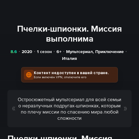
Пчелки-шпионки. Миссия
выполнима
8.6
2020
1 сезон
6+
Мультсериал
,
Приключение
Италия
Контент недоступен в вашей стране.
Если включён VPN, отключите его
Остросюжетный мультсериал для всей семьи
о неразлучных подругах-шпионках, которым
по плечу миссии по спасению мира любой
сложности
Пчелки-шпионки. Миссия