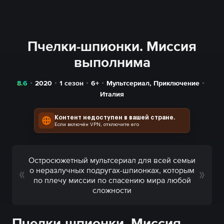
Пчелки-шпионки. Миссия
выполнима
8.6
2020
1 сезон
6+
Мультсериал
,
Приключение
Италия
Контент недоступен в вашей стране.
Если включён VPN, отключите его
Остросюжетный мультсериал для всей семьи
о неразлучных подругах-шпионках, которым
по плечу миссии по спасению мира любой
сложности
Пчелки-шпионки. Миссия