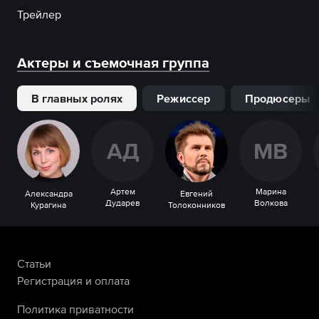
Трейлер
Актеры и съемочная группа
В главных ролях
Режиссер
Продюсеры
А
Д
М
В
Артем
Марина
Александра
Евгений
Дударев
Волкова
Курагина
Толоконников
Статьи
Регистрация и оплата
Политика приватности