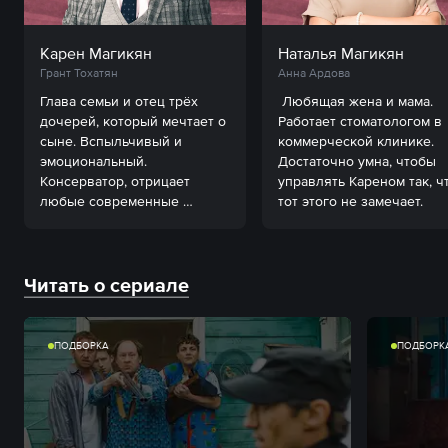
Карен Магикян
Наталья Магикян
Грант Тохатян
Анна Ардова
Глава семьи и отец трёх 
 Любящая жена и мама. 
дочерей, который мечтает о 
Работает стоматологом в 
сыне. Вспыльчивый и 
коммерческой клинике. 
эмоциональный. 
Достаточно умна, чтобы 
Консерватор, отрицает 
управлять Кареном так, чт
любые современные 
тот этого не замечает. 
новшества.

Читать о сериале
ПОДБОРКА
ПОДБОРК