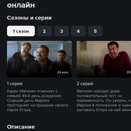
онлайн
Сезоны и серии
1 сезон
2
3
4
5
24 мин
25
1 серия
2 серия
Карен Магикян отмечает с
Магикян находит дома
семьёй 49-й день рождения.
положительный тест на
Старшая дочь Маринэ
беременность. Он уверен, ч
приглашает на праздник своего
Маринэ в положении и нуж
парня Егора.
заставить Егора на ней жени
Описание