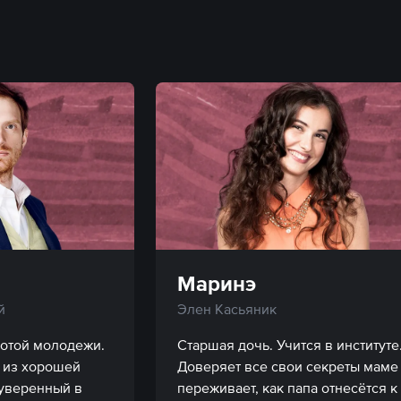
Маринэ
й
Элен Касьяник
отой молодежи. 
Старшая дочь. Учится в институте.
из хорошей 
Доверяет все свои секреты маме 
уверенный в 
переживает, как папа отнесётся к 