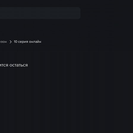
езон
10 серия онлайн
тся остаться