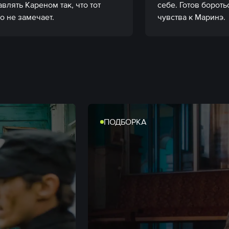
влять Кареном так, что тот 
себе. Готов боротьс
этого не замечает. 
чувства к Маринэ.
ПОДБОРКА