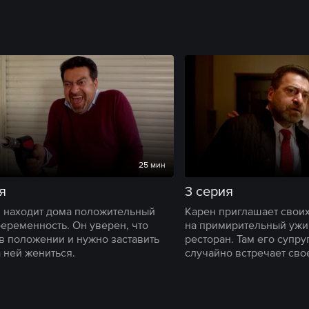
25 мин
я
3 серия
 находит дома положительный
Карен приглашает свои
беременность. Он уверен, что
на примирительный ужи
в положении и нужно заставить
ресторан. Там его супру
а ней жениться.
случайно встречает сво