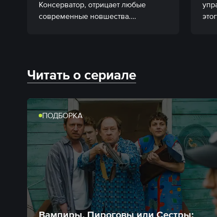
Консерватор, отрицает любые 
упра
современные новшества.

Читать о сериале
ПОДБОРКА
Вампиры, Пироговы или Сестры: