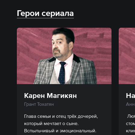
Герои сериала
Карен Магикян
На
Грант Тохатян
Анн
Глава семьи и отец трёх дочерей, 
 Лю
который мечтает о сыне. 
сто
Вспыльчивый и эмоциональный. 
кли