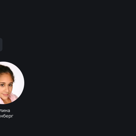
лина
инберг