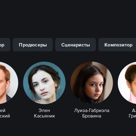
ор
Продюсеры
Сценаристы
Композитор
ей
Элен
Луиза-Габриэла
А
ский
Касьяник
Бровина
Гр