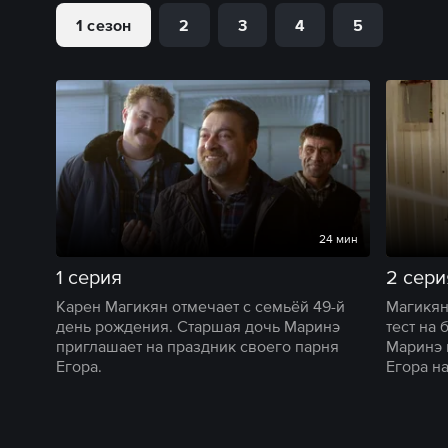
1 сезон
2
3
4
5
24 мин
1 серия
2 сери
Карен Магикян отмечает с семьёй 49-й
Магикян
день рождения. Старшая дочь Маринэ
тест на 
приглашает на праздник своего парня
Маринэ 
Егора.
Егора н