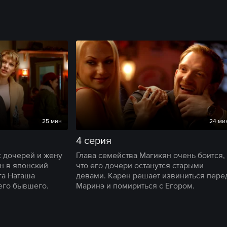
25 мин
24 ми
4 серия
х дочерей и жену
Глава семейства Магикян очень боится,
н в японский
что его дочери останутся старыми
га Наташа
девами. Карен решает извиниться пере
его бывшего.
Маринэ и помириться с Егором.