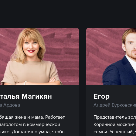
талья Магикян
Егор
а Ардова
Андрей Бурковски
бящая жена и мама. Работает 
Представитель зол
матологом в коммерческой 
Коренной москвич 
нике. Достаточно умна, чтобы 
семьи. Успешный, 