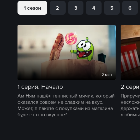
1 сезон
2
3
4
5
6
2 мин
1 серия. Начало
2 сери
Ам Ням нашёл теннисный мячик, который
Приручи
оказался совсем не сладким на вкус.
несложн
Может, в пакете с покупками из магазина
держать
будет что-то вкусное?
любимым