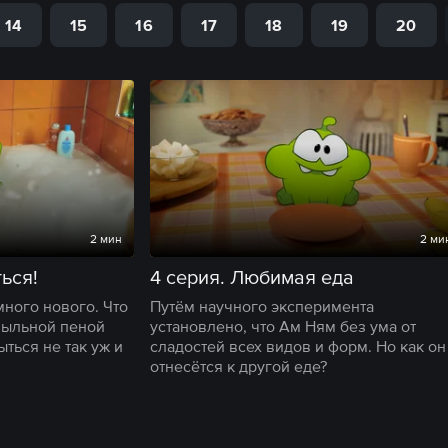
14
15
16
17
18
19
20
2 мин
2 ми
ться!
4 серия. Любимая еда
ного нового. Что
Путём научного эксперимента
мыльной пеной
установлено, что Ам Ням без ума от
ыться не так уж и
сладостей всех видов и форм. Но как он
отнесётся к другой еде?