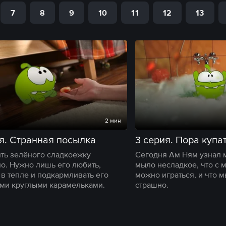
7
8
9
10
11
12
13
2 мин
я. Странная посылка
3 серия. Пора купа
ть зелёного сладкоежку
Сегодня Ам Ням узнал м
о. Нужно лишь его любить,
мыло несладкое, что с 
 в тепле и подкармливать его
можно играться, и что м
и круглыми карамельками.
страшно.