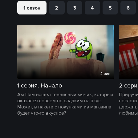
1 сезон
2
3
4
5
6
2 мин
1 серия. Начало
2 сери
Ам Ням нашёл теннисный мячик, который
Приручи
оказался совсем не сладким на вкус.
несложн
Может, в пакете с покупками из магазина
держать
будет что-то вкусное?
любимым