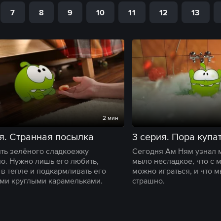
7
8
9
10
11
12
13
2 мин
я. Странная посылка
3 серия. Пора купа
ть зелёного сладкоежку
Сегодня Ам Ням узнал м
о. Нужно лишь его любить,
мыло несладкое, что с 
 в тепле и подкармливать его
можно играться, и что м
и круглыми карамельками.
страшно.