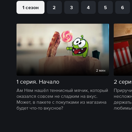
1 сезон
2
3
4
5
6
2 мин
1 серия. Начало
2 сери
Ам Ням нашёл теннисный мячик, который
Приручи
оказался совсем не сладким на вкус.
несложн
Может, в пакете с покупками из магазина
держать
будет что-то вкусное?
любимым