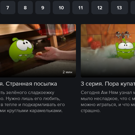
7
8
9
10
11
12
13
2 мин
я. Странная посылка
3 серия. Пора купа
ть зелёного сладкоежку
Сегодня Ам Ням узнал м
о. Нужно лишь его любить,
мыло несладкое, что с 
 в тепле и подкармливать его
можно играться, и что м
и круглыми карамельками.
страшно.