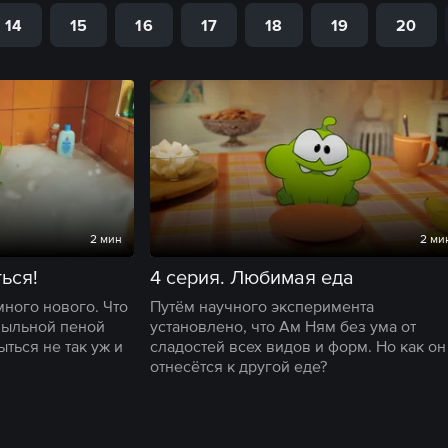
14
15
16
17
18
19
20
2 мин
2 ми
ться!
4 серия. Любимая еда
ного нового. Что
Путём научного эксперимента
мыльной пеной
установлено, что Ам Ням без ума от
ыться не так уж и
сладостей всех видов и форм. Но как он
отнесётся к другой еде?