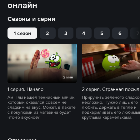
онлайн
Сезоны и серии
1 сезон
2
3
4
5
6
7
2 мин
2
1 серия. Начало
2 серия. Странная посыл
Ам Ням нашёл теннисный мячик,
Приручить зелёного сладк
который оказался совсем не
несложно. Нужно лишь его
сладким на вкус. Может, в пакете
любить, держать в тепле и
с покупками из магазина будет
подкармливать его любимы
что-то вкусное?
круглыми карамельками.