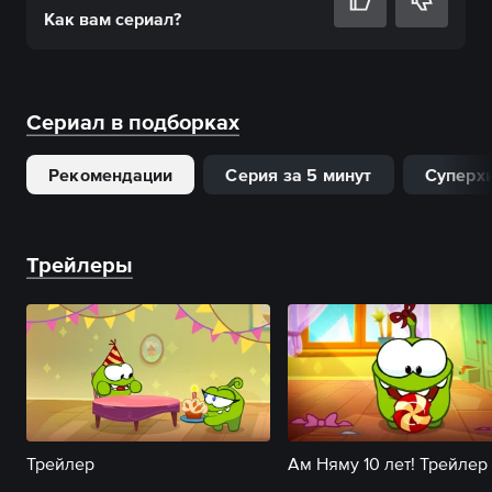
Как вам
сериал
?
Сериал в подборках
Рекомендации
Серия за 5 минут
Суперх
Трейлеры
Трейлер
Ам Няму 10 лет! Трейлер