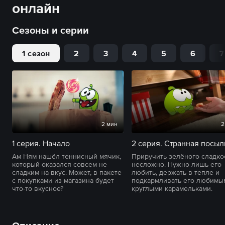
онлайн
Сезоны и серии
1 сезон
2
3
4
5
6
7
2 мин
2
1 серия. Начало
2 серия. Странная посыл
Ам Ням нашёл теннисный мячик,
Приручить зелёного сладк
который оказался совсем не
несложно. Нужно лишь его
сладким на вкус. Может, в пакете
любить, держать в тепле и
с покупками из магазина будет
подкармливать его любимы
что-то вкусное?
круглыми карамельками.