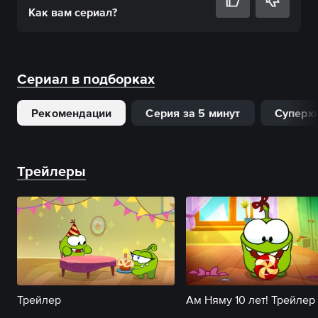
Как вам
сериал
?
Сериал в подборках
Рекомендации
Серия за 5 минут
Суперх
Трейлеры
Трейлер
Ам Няму 10 лет! Трейлер