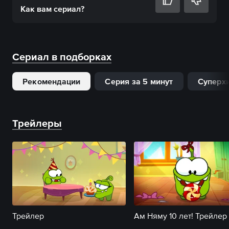
Как вам
сериал
?
Сериал в подборках
Рекомендации
Серия за 5 минут
Суперх
Трейлеры
Трейлер
Ам Няму 10 лет! Трейлер