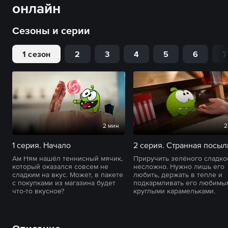
онлайн
Сезоны и серии
1 сезон
2
3
4
5
6
7
2 мин
2
1 серия. Начало
2 серия. Странная посыл
Ам Ням нашёл теннисный мячик,
Приручить зелёного сладк
который оказался совсем не
несложно. Нужно лишь его
сладким на вкус. Может, в пакете
любить, держать в тепле и
с покупками из магазина будет
подкармливать его любимы
что-то вкусное?
круглыми карамельками.