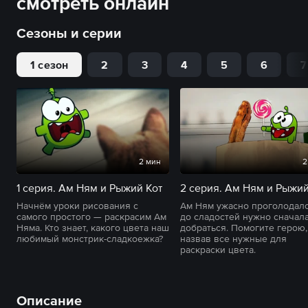
смотреть онлайн
Сезоны и серии
1 сезон
2
3
4
5
6
7
2 мин
2
1 серия. Ам Ням и Рыжий Кот
Начнём уроки рисования с
Ам Ням ужасно проголодалс
самого простого — раскрасим Ам
до сладостей нужно сначал
Няма. Кто знает, какого цвета наш
добраться. Помогите герою,
любимый монстрик-сладкоежка?
назвав все нужные для
раскраски цвета.
Описание