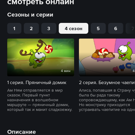
смотреть онлайн
Сезоны и серии
1
2
3
4 сезон
5
6
7
4 мин
4
1 серия. Пряничный домик
2 серия. Безумное чаепи
Ам Ням отправляется в мир
Алиса, попавшая в Страну ч
сказок. Первый пункт
была бы рада такому
назначения в волшебном
сопровождающему, как Ам 
маршруте — пряничный домик,
Но монстрику приходится
который так и манит сладкоежку.
устраивать чаепитие на одн
Описание