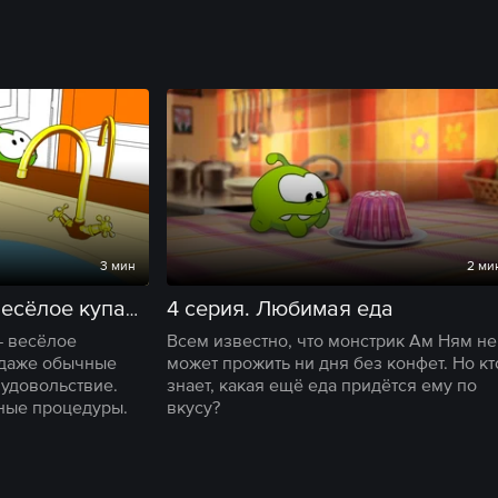
3 мин
2 ми
4 серия. Любимая еда
3 серия. Ам Ням и весёлое купание
— весёлое
Всем известно, что монстрик Ам Ням не
 даже обычные
может прожить ни дня без конфет. Но кт
удовольствие.
знает, какая ещё еда придётся ему по
ные процедуры.
вкусу?