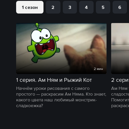
1 сезон
2
3
4
5
6
2 мин
1 серия. Ам Ням и Рыжий Кот
Начнём уроки рисования с самого
Ам Ням 
простого — раскрасим Ам Няма. Кто знает,
сладост
какого цвета наш любимый монстрик-
Помогит
сладкоежка?
раскраск