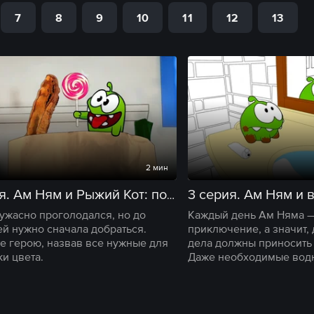
7
8
9
10
11
12
13
2 мин
2 серия. Ам Ням и Рыжий Кот: погоня продолжается
ужасно проголодался, но до
Каждый день Ам Няма 
ей нужно сначала добраться.
приключение, а значит,
е герою, назвав все нужные для
дела должны приносить 
и цвета.
Даже необходимые вод