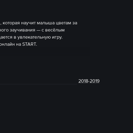
 которая научит малыша цветам за
ьного заучивания — с весёлым
ется в увлекательную игру.
онлайн на START.
2018
-
2019