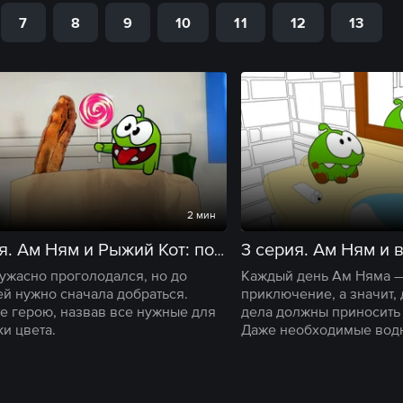
7
8
9
10
11
12
13
2 мин
2 серия. Ам Ням и Рыжий Кот: погоня продолжается
ужасно проголодался, но до
Каждый день Ам Няма 
ей нужно сначала добраться.
приключение, а значит,
е герою, назвав все нужные для
дела должны приносить 
и цвета.
Даже необходимые вод