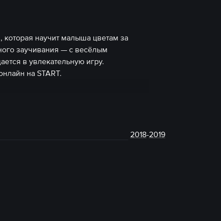
 которая научит малыша цветам за
ьного заучивания — с весёлым
ется в увлекательную игру.
онлайн на START.
2018
-
2019