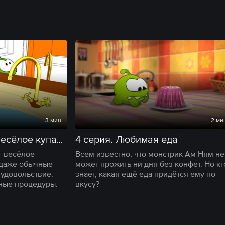
3 мин
2 ми
4 серия. Любимая еда
3 серия. Ам Ням и весёлое купание
— весёлое
Всем известно, что монстрик Ам Ням не
 даже обычные
может прожить ни дня без конфет. Но кт
удовольствие.
знает, какая ещё еда придётся ему по
ные процедуры.
вкусу?