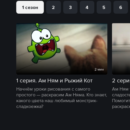
1 сезон
2
3
4
5
6
2 мин
1 серия. Ам Ням и Рыжий Кот
Начнём уроки рисования с самого
Ам Ням 
простого — раскрасим Ам Няма. Кто знает,
сладост
какого цвета наш любимый монстрик-
Помогит
сладкоежка?
раскраск