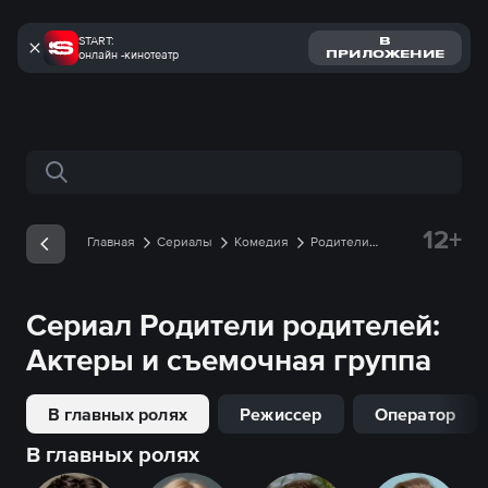
START:
В
онлайн -кинотеатр
ПРИЛОЖЕНИЕ
Поиск по сайту
12+
Главная
Сериалы
Комедия
Родители
родителей
Съемочная группа
Сериал
Родители родителей
:
Актеры и съемочная группа
В главных ролях
Режиссер
Оператор
В главных ролях