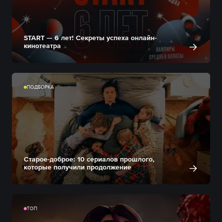
START — 6 лет! Секреты успеха онлайн-
кинотеатра
ПОДБОРКА
Старое-доброе: 10 сериалов прошлого,
которые получили продолжение
ТОП