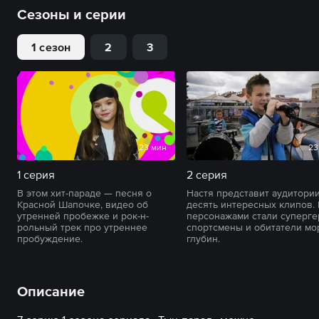
Сезоны и серии
1 сезон
2
3
23 мин
23
1 серия
2 серия
В этом хит-параде — песня о
Настя представит аудитори
Красной Шапочке, видео об
десять интересных клипов.
утренней пробежке и рок-н-
персонажами стали суперге
рольный трек про утреннее
спортсмены и обитатели мо
пробуждение.
глубин.
Описание