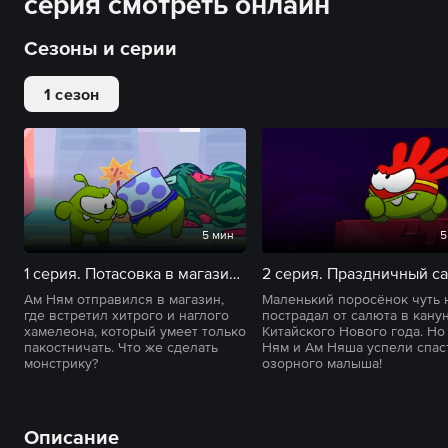
серия смотреть онлайн
Сезоны и серии
1 сезон
5 мин
5
1 серия. Потасовка в магазине
2 серия. Праздничный c
Ам Ням отправился в магазин,
Маленький поросёнок чуть 
где встретил хитрого и наглого
пострадал от салюта в кану
хамелеона, который умеет только
Китайского Нового года. Но
пакостничать. Что же сделать
Ням и Ам Няша успели спас
монстрику?
озорного малыша!
Описание