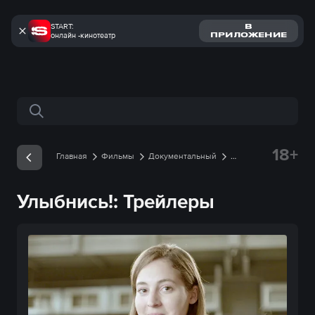
START:
В
онлайн -кинотеатр
ПРИЛОЖЕНИЕ
Поиск по сайту
18+
Главная
Фильмы
Документальный
Улыбнись!
Трейлеры
Улыбнись!: Трейлеры