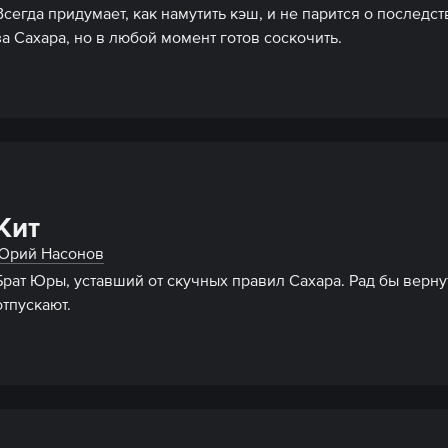
Всегда придумает, как намутить кэш, и не парится о последс
за Сахара, но в любой момент готов соскочить.
Кит
Юрий Насонов
Брат Юры, уставший от скучных правил Сахара. Рад бы вернут
отпускают.