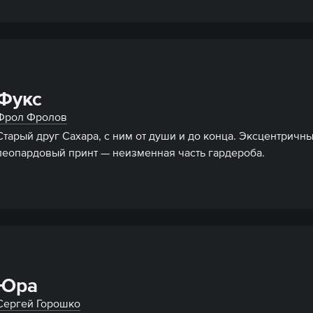
Фукс
Фрол Фролов
Старый друг Сахара, с ним от души и до конца. Эксцентричны
леопардовый принт — неизменная часть гардероба.
Юра
Сергей Горошко