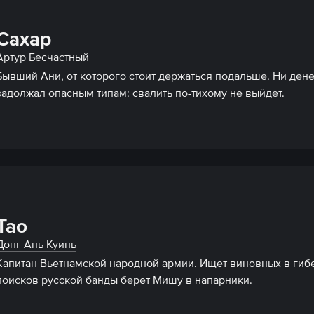
Сахар
Артур Бесчастный
Бывший Ани, от которого стоит держаться подальше. Ни денег
задолжал опасным типам: свалить по-тихому не выйдет.
Тао
Донг Ань Куинь
Капитан Вьетнамской народной армии. Ищет виновных в гибе
поисков русской банды берет Мишу в напарники.