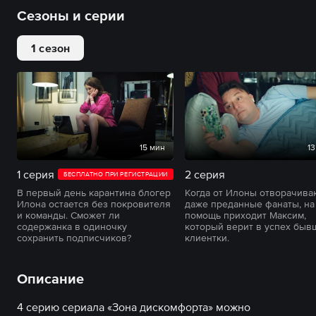
Сезоны и серии
1 сезон
15 мин
13
1 серия
2 серия
БЕСПЛАТНО ПРИ РЕГИСТРАЦИИ
В первый день карантина блогер
Когда от Илоны отворачива
Илона остается без покровителя
даже преданные фанаты, на
и команды. Сможет ли
помощь приходит Максим,
содержанка в одиночку
который верит в успех быв
сохранить подписчиков?
клиентки.
Описание
4 серию сериала «Зона дискомфорта» можно