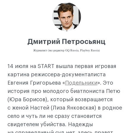
Дмитрий Петросьянц
Журналист (экс-редактор GQ Russia, Playboy Russia)
14 июля на START вышла первая игровая
картина режиссера-документалиста
Евгения Григорьева «
Подельники
». Это
история про молодого биатлониста Петю
(Юра Борисов), который возвращается
с женой Настей (Лиза Янковская) в родное
село и чуть ли не сразу становится
свидетелем убийства. Надежды
на справедливый суд нет, здесь правят