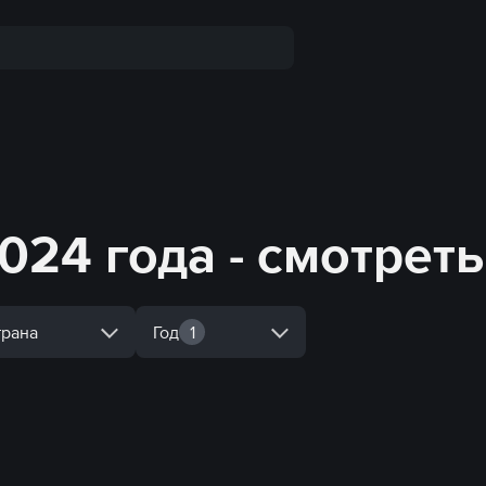
024 года - смотрет
трана
Год
1