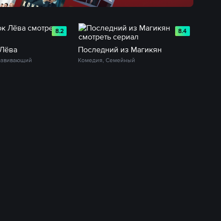
8.2
8.4
 Лёва
Последний из Магикян
азвивающий
Комедия, Семейный