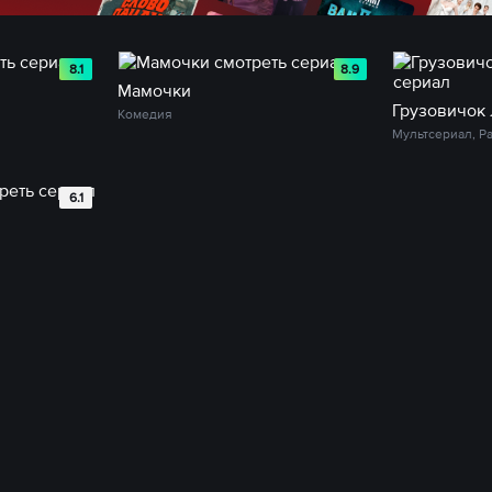
8.1
8.9
Мамочки
Грузовичок
Комедия
Мультсериал, Р
6.1