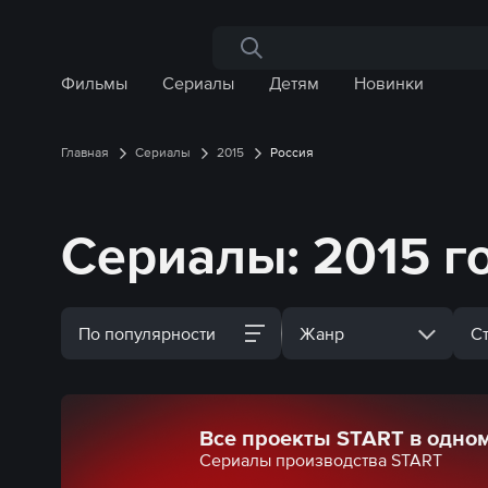
Поиск по сайту
Фильмы
Сериалы
Детям
Новинки
Главная
Сериалы
2015
Россия
Сериалы: 2015 го
По популярности
Жанр
С
Все проекты START в одно
Сериалы производства START