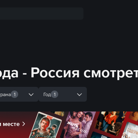
да - Россия смотре
трана
1
Год
1
м месте