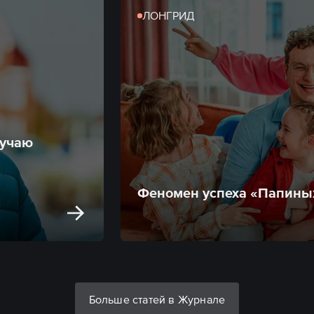
ЛОНГРИД
лучаю
Феномен успеха «Папины
Больше статей в Журнале