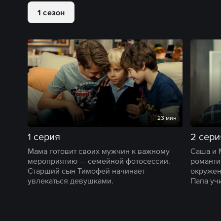
1 сезон
23 мин
1 серия
2 сери
Мама готовит своих мужчин к важному
Саша и 
мероприятию — семейной фотосессии.
романти
Старший сын Тимофей начинает
окружен
увлекаться девушками.
Папа уч