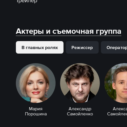
Трейлер
Актеры и съемочная группа
В главных ролях
Режиссер
Операто
Мария
Александр
Алекс
Порошина
Самойленко
Самойлен