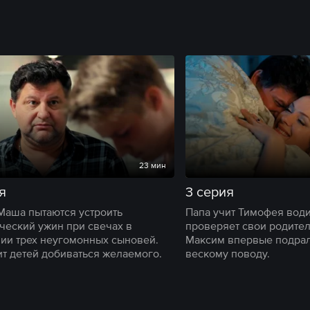
23 мин
я
3 серия
Маша пытаются устроить
Папа учит Тимофея вод
ческий ужин при свечах в
проверяет свои родител
ии трех неугомонных сыновей.
Максим впервые подрал
ит детей добиваться желаемого.
вескому поводу.