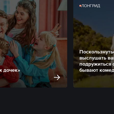
ЛОНГРИД
Поскользнуть
выслушать ва
подружиться с
х дочек»
бывают коме