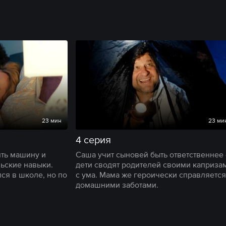
23 мин
23 ми
4 серия
ить машину и
Саша учит сыновей быть ответственнее
ьские навыки.
дети сводят родителей своими каприза
ся в школе, но по
с ума. Мама же героически справляется
домашними заботами.