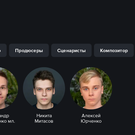
р
Продюсеры
Сценаристы
Композитор
андр
Никита
Алексей
ко мл.
Митасов
Юрченко