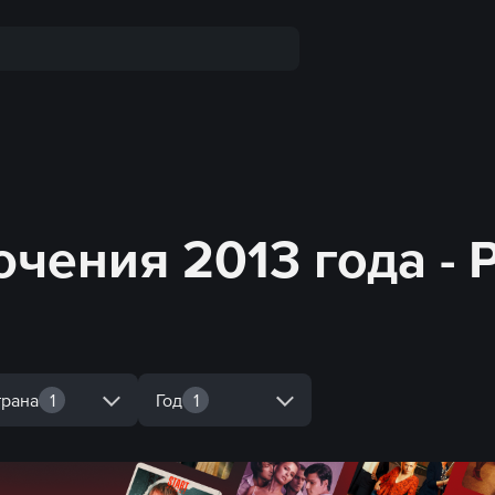
чения 2013 года - 
трана
1
Год
1