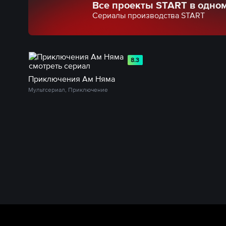
Все проекты START в одно
Сериалы производства START
8.3
Приключения Ам Няма
Мультсериал, Приключение